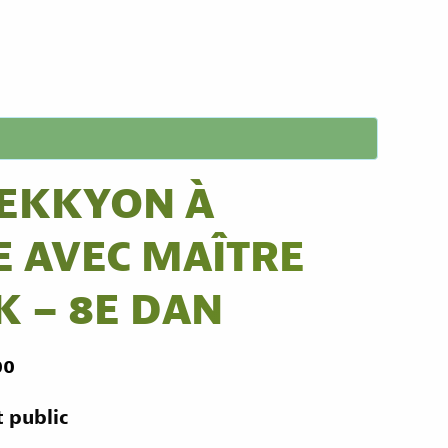
AEKKYON À
 AVEC MAÎTRE
K – 8E DAN
00
 public