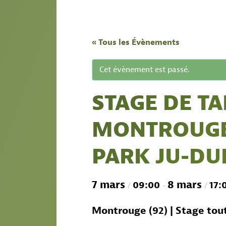
« Tous les Évènements
Cet évènement est passé.
STAGE DE T
MONTROUGE
PARK JU-DU
7 mars
8 mars
09:00
17:
/
-
/
Montrouge (92) | Stage tout