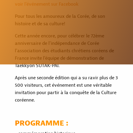
voir l’événement sur Facebook
Pour tous les amoureux de la Corée, de son
histoire et de sa culture!
Cette année encore, pour célébrer le 72ème
anniversaire de l'indépendance de Corée
l'association des étudiants chrétiens coréens de
France invite l'équipe de démonstration de
Taekkyon SUTAK-PAI.
Après une seconde édition qui a su ravir plus de 3
500 visiteurs, cet événement est une véritable
invitation pour partir à la conquête de la Culture
LE CFTK
coréenne.
LE TAEKKYON
TROUVER UN CLUB
ACTUALITÉS
PROGRAMME :
CALENDRIER