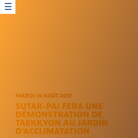
☰
MARDI 15 AOÛT 2017
SUTAK-PAI FERA UNE
DÉMONSTRATION DE
TAEKKYON AU JARDIN
D'ACCLIMATATION