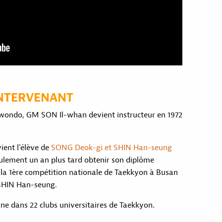
INTERVENANT
ekwondo, GM SON Il-whan devient instructeur en 1972
ient l'élève de
SONG Deok-gi et SHIN Han-seung
eulement un an plus tard obtenir son diplôme
er la 1ère compétition nationale de Taekkyon à Busan
SHIN Han-seung.
gne dans 22 clubs universitaires de Taekkyon.