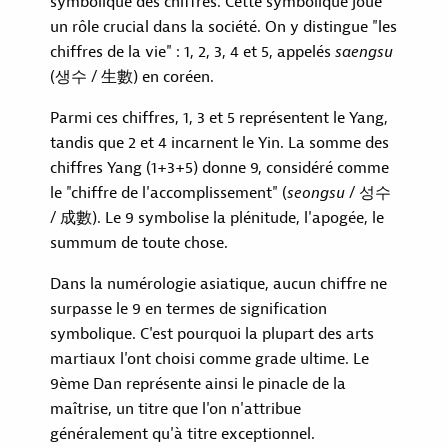
symbolique des chiffres. Cette symbolique joue
un rôle crucial dans la société. On y distingue "les
chiffres de la vie" : 1, 2, 3, 4 et 5, appelés
saengsu
(생수 / 生數) en coréen.
LE CFTK
Parmi ces chiffres, 1, 3 et 5 représentent le Yang,
LE TAEKKYON
tandis que 2 et 4 incarnent le Yin. La somme des
TROUVER UN CLUB
chiffres Yang (1+3+5) donne 9, considéré comme
ACTUALITÉS
le "chiffre de l'accomplissement" (
seongsu
/ 성수
CALENDRIER
/ 成數). Le 9 symbolise la plénitude, l'apogée, le
summum de toute chose.
Dans la numérologie asiatique, aucun chiffre ne
surpasse le 9 en termes de signification
symbolique. C'est pourquoi la plupart des arts
martiaux l'ont choisi comme grade ultime. Le
9ème Dan représente ainsi le pinacle de la
maîtrise, un titre que l'on n'attribue
généralement qu'à titre exceptionnel.