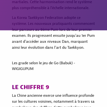
martiales. Cette harmonisation rend le système
plus compréhensible à l'échelle internationale.
La Korea Taekkyon Federation adopte ce
système. Les nouveaux pratiquants commencent
leur parcours au 8ème Pum lors de leur premier
examen. Ils progressent ensuite jusqu'au 1er Pum
avant d'accéder aux niveaux Dan, marquant
ainsi leur évolution dans l'art du Taekkyon.
Les grade selon le jeu de Go (Babuk) -
WIGIGUPUM
LE CHIFFRE 9
La Chine ancienne exerce une influence profonde
sur les cultures voisines, notamment à travers sa