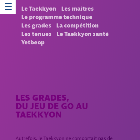
☰
Le Taekkyon
Les maîtres
Le programme technique
Les grades
La compétition
Les tenues
Le Taekkyon santé
Yetbeop
LES GRADES,
DU JEU DE GO AU
TAEKKYON
Autrefois, le Taekkyon ne comportait pas de