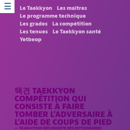
☰
Le Taekkyon
Les maîtres
Le programme technique
Les grades
La compétition
Les tenues
Le Taekkyon santé
Yetbeop
택견 TAEKKYON
COMPÉTITION QUI
CONSISTE À FAIRE
TOMBER L’ADVERSAIRE À
L’AIDE DE COUPS DE PIED
TRADUCTION RÉCURRENTE DES DICTIONNAIRES