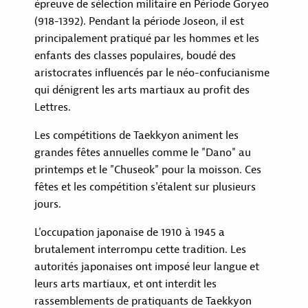
épreuve de sélection militaire en Période Goryeo
(918-1392). Pendant la période Joseon, il est
principalement pratiqué par les hommes et les
enfants des classes populaires, boudé des
aristocrates influencés par le néo-confucianisme
qui dénigrent les arts martiaux au profit des
Lettres.
Les compétitions de Taekkyon animent les
LE CFTK
grandes fêtes annuelles comme le "Dano" au
printemps et le "Chuseok" pour la moisson. Ces
LE TAEKKYON
fêtes et les compétition s'étalent sur plusieurs
TROUVER UN CLUB
jours.
ACTUALITÉS
L'occupation japonaise de 1910 à 1945 a
CALENDRIER
brutalement interrompu cette tradition. Les
autorités japonaises ont imposé leur langue et
leurs arts martiaux, et ont interdit les
rassemblements de pratiquants de Taekkyon