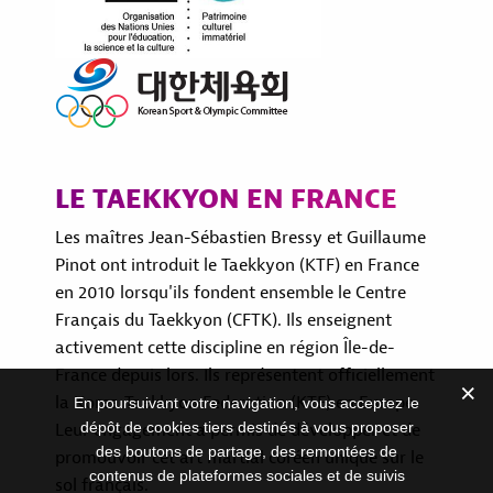
LE TAEKKYON EN FRANCE
Les maîtres Jean-Sébastien Bressy et Guillaume
Pinot ont introduit le Taekkyon (KTF) en France
en 2010 lorsqu'ils fondent ensemble le Centre
Français du Taekkyon (CFTK). Ils enseignent
activement cette discipline en région Île-de-
France depuis lors. Ils représentent officiellement
la Korea Taekkyon Federation (KTF) en Europe.
En poursuivant votre navigation, vous acceptez le
dépôt de cookies tiers destinés à vous proposer
Leur engagement a permis de développer et de
des boutons de partage, des remontées de
promouvoir cet art martial coréen unique sur le
contenus de plateformes sociales et de suivis
sol français.