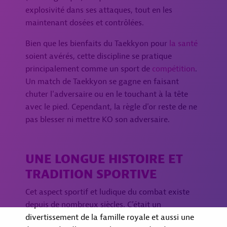
explosivité dans ses attaques, tout en les
maintenant dosées et contrôlées.
Bien que les bienfaits du Taekkyon pour
la santé
soient avérés, cette discipline se pratique
principalement comme un sport de
compétition
.
Un match de Taekkyon se gagne en faisant
chuter l'adversaire ou en le touchant à la tête
avec le pied. Cependant, la règle d'or reste de ne
pas blesser ni mettre KO son adversaire.
UNE LONGUE HISTOIRE ET
TRADITION SPORTIVE
Cet aspect sportif et ludique du combat existe
depuis de nombreux siècles. C’était un
divertissement de la famille royale et aussi une